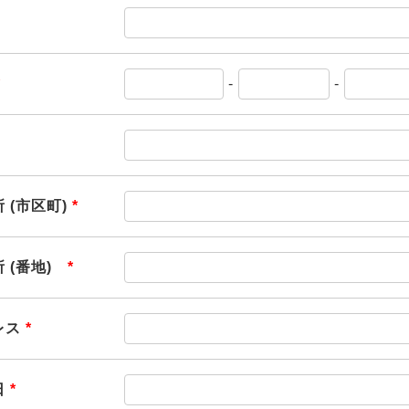
*
-
-
 (市区町)
*
 (番地)
*
レス
*
日
*