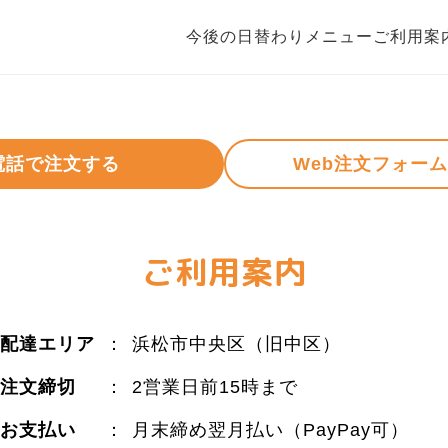
今後の日替わりメニュー
ご利用案
電話で注文する
Web注文フォー
ご利用案内
配達エリア
：
浜松市中央区（旧中区）
注文締切
：
2営業日前15時まで
お支払い
：
月末締め翌月払い（PayPay可）